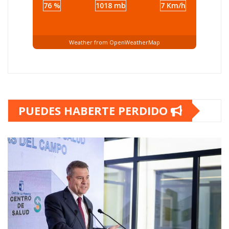
76 %
1018 mb
7 Km/h
Weather from OpenWeatherMap
PUEDES HABERTE PERDIDO