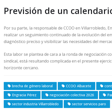
Previsión de un calendari
Por su parte, la responsable de CCOO en Villarrobledo, En
realizar un seguimiento continuado de la evolución del em
diagnóstico preciso y visibilizar las necesidades del merca
Esta labor se plantea de cara a la ronda de negociación c
sindical, está resultando complicada en el presente ejerci
horizonte cercano.
brecha de género laboral
CCOO Albacete
cont
Engracia Pérez
negociación colectiva 2026
Pa
sector industria Villarrobledo
sector servicios paro