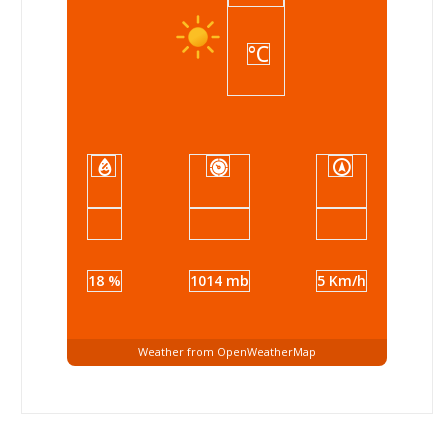
°C
18 %
1014 mb
5 Km/h
Weather from OpenWeatherMap