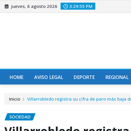
Saltar
jueves, 6 agosto 2026
3:29:57 PM
al
contenido
HOME
AVISO LEGAL
DEPORTE
REGIONAL
Inicio
Villarrobledo registra su cifra de paro más baja 
SOCIEDAD
Villarrobledo registra