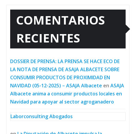
COMENTARIOS
RECIENTES
DOSSIER DE PRENSA: LA PRENSA SE HACE ECO DE
LA NOTA DE PRENSA DE ASAJA ALBACETE SOBRE
CONSUMIR PRODUCTOS DE PROXIMIDAD EN
NAVIDAD (05-12-2025) – ASAJA Albacete
en
ASAJA
Albacete anima a consumir productos locales en
Navidad para apoyar al sector agroganadero
Laborconsulting Abogados
en
La Diputación de Albacete impulsa la