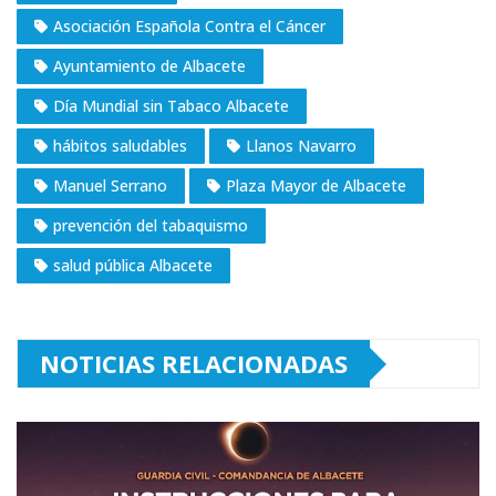
Asociación Española Contra el Cáncer
Ayuntamiento de Albacete
Día Mundial sin Tabaco Albacete
hábitos saludables
Llanos Navarro
Manuel Serrano
Plaza Mayor de Albacete
prevención del tabaquismo
salud pública Albacete
NOTICIAS RELACIONADAS