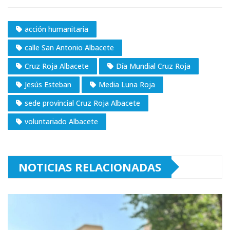
acción humanitaria
calle San Antonio Albacete
Cruz Roja Albacete
Día Mundial Cruz Roja
Jesús Esteban
Media Luna Roja
sede provincial Cruz Roja Albacete
voluntariado Albacete
NOTICIAS RELACIONADAS