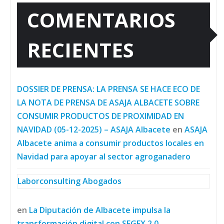
COMENTARIOS
RECIENTES
DOSSIER DE PRENSA: LA PRENSA SE HACE ECO DE
LA NOTA DE PRENSA DE ASAJA ALBACETE SOBRE
CONSUMIR PRODUCTOS DE PROXIMIDAD EN
NAVIDAD (05-12-2025) – ASAJA Albacete
en
ASAJA
Albacete anima a consumir productos locales en
Navidad para apoyar al sector agroganadero
Laborconsulting Abogados
en
La Diputación de Albacete impulsa la
transformación digital con SEGEX 2.0