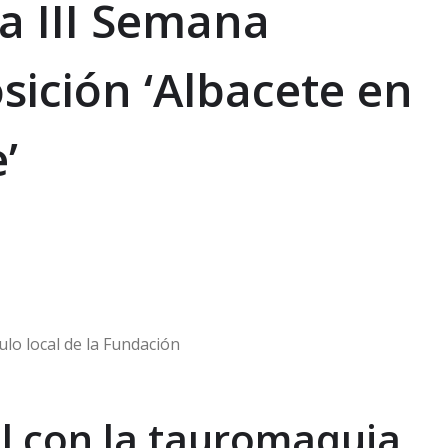
a III Semana
sición ‘Albacete en
’
ulo local de la Fundación
 con la tauromaquia