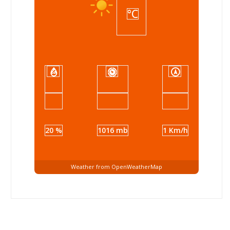
°C
20 %
1016 mb
1 Km/h
Weather from OpenWeatherMap