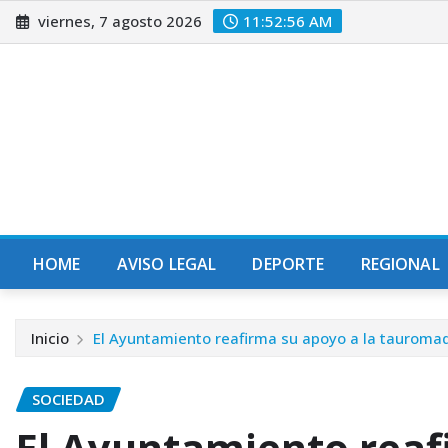
Saltar
viernes, 7 agosto 2026
11:52:57 AM
al
contenido
HOME
AVISO LEGAL
DEPORTE
REGIONAL
Inicio
El Ayuntamiento reafirma su apoyo a la tauromaq
SOCIEDAD
El Ayuntamiento reaf