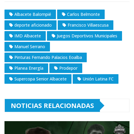
Albacete Balompié
Carlos Belmonte
deporte aficionado
Francisco Villaescusa
IMD Albacete
Juegos Deportivos Municipales
Manuel Serrano
Pinturas Fernando Palacios Eoalba
Planea Energía
Prodepor
Supercopa Senior Albacete
Unión Latina FC
NOTICIAS RELACIONADAS