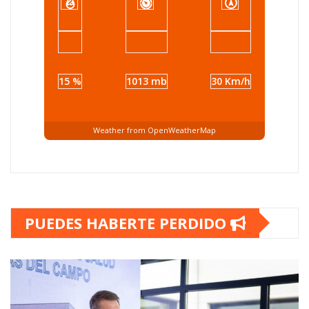
15 %
1013 mb
30 Km/h
Weather from OpenWeatherMap
PUEDES HABERTE PERDIDO