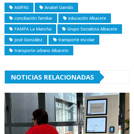
AMPAS
Anabel Garrido
conciliación familiar
educación Albacete
FAMPA La Mancha
Grupo Socialista Albacete
José González
transporte escolar
transporte urbano Albacete
NOTICIAS RELACIONADAS