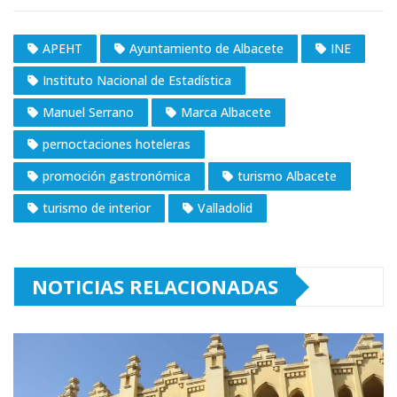
APEHT
Ayuntamiento de Albacete
INE
Instituto Nacional de Estadística
Manuel Serrano
Marca Albacete
pernoctaciones hoteleras
promoción gastronómica
turismo Albacete
turismo de interior
Valladolid
NOTICIAS RELACIONADAS