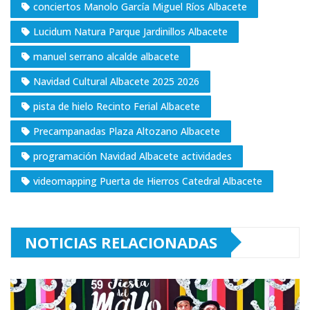
conciertos Manolo García Miguel Ríos Albacete
Lucidum Natura Parque Jardinillos Albacete
manuel serrano alcalde albacete
Navidad Cultural Albacete 2025 2026
pista de hielo Recinto Ferial Albacete
Precampanadas Plaza Altozano Albacete
programación Navidad Albacete actividades
videomapping Puerta de Hierros Catedral Albacete
NOTICIAS RELACIONADAS