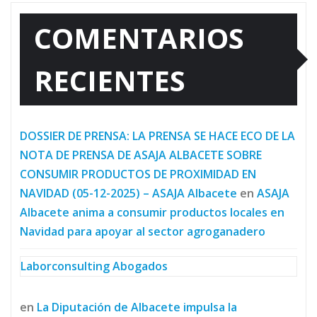
COMENTARIOS
RECIENTES
DOSSIER DE PRENSA: LA PRENSA SE HACE ECO DE LA
NOTA DE PRENSA DE ASAJA ALBACETE SOBRE
CONSUMIR PRODUCTOS DE PROXIMIDAD EN
NAVIDAD (05-12-2025) – ASAJA Albacete
en
ASAJA
Albacete anima a consumir productos locales en
Navidad para apoyar al sector agroganadero
Laborconsulting Abogados
en
La Diputación de Albacete impulsa la